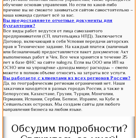
обучение основам управления. Но если по какой-либо
причине вы не сможете заниматься сайтом самостоятельно –
наша команда сделает всё за вас.
Вы предоставляете отчетные документы для
бухгалтерии?
Все виды работ ведутся от лица самозанятого
предпринимателя (СП, плательщика НПД). Заключается
Договор, включающий в себя Условия передачи авторских
прав и Техническое задание. На каждый платеж (наличный
или безналичный) предоставляется пакет документов: Акт
выполненных работ и Чек. Все чеки хранятся в течение 25
лет в базе ФНС на сайте nalog.ru. Если вы ООО или ИП на
ОСНО или на упрощёнке «доходы минус расходы» – смело
можете в полном объеме относить на затраты все услуги.
Вы работаете с клиентами из всех регионов России?
Да, по географическим регионам ограничений нет. Наши
заказчики находятся в разных городах России, а также в
Белоруссии, Казахстане, Грузии, Турции, Монголии,
Германии, Испании, Сербии, Белизе, Израиле, на Кубе и
Сейшельских островах. Мы создаем сайты для любого
направления бизнеса на любом языке.
Обсудим подробности?